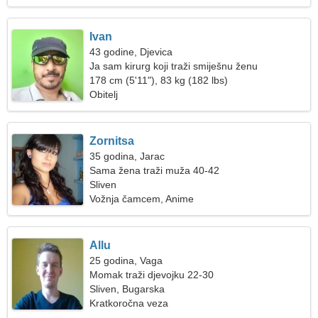
Ivan
43 godine, Djevica
Ja sam kirurg koji traži smiješnu ženu
178 cm (5'11"), 83 kg (182 lbs)
Obitelj
Zornitsa
35 godina, Jarac
Sama žena traži muža 40-42
Sliven
Vožnja čamcem, Anime
Allu
25 godina, Vaga
Momak traži djevojku 22-30
Sliven, Bugarska
Kratkoročna veza