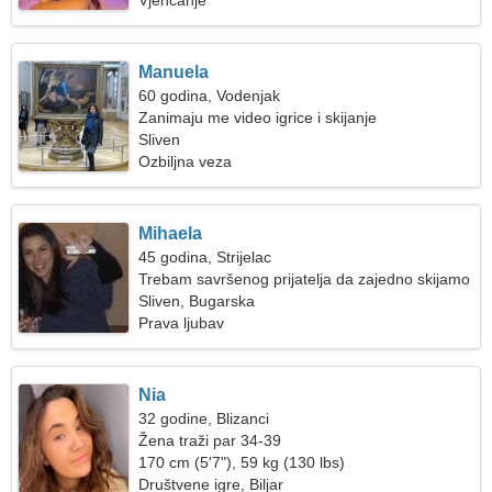
Vjenčanje
Manuela
60 godina, Vodenjak
Zanimaju me video igrice i skijanje
Sliven
Ozbiljna veza
Mihaela
45 godina, Strijelac
Trebam savršenog prijatelja da zajedno skijamo
Sliven, Bugarska
Prava ljubav
Nia
32 godine, Blizanci
Žena traži par 34-39
170 cm (5'7"), 59 kg (130 lbs)
Društvene igre, Biljar