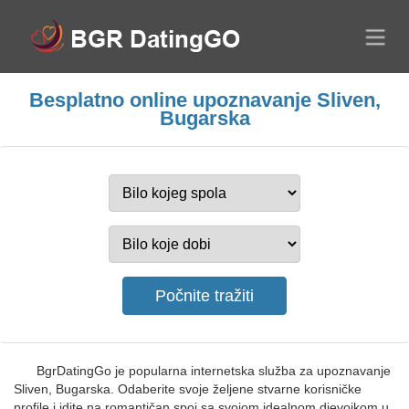
Besplatno online upoznavanje Sliven,
Bugarska
BgrDatingGo je popularna internetska služba za upoznavanje
Sliven, Bugarska. Odaberite svoje željene stvarne korisničke
profile i idite na romantičan spoj sa svojom idealnom djevojkom u