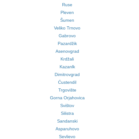
Ruse
Pleven
Šumen
Veliko Trnovo
Gabrovo
Pazardžik
Asenovgrad
Krdžali
Kazanlk
Dimitrovgrad
Ćustendil
Trgovište
Gorna Orjahovica
Svištov
Silistra
Sandanski
Asparuhovo
Sevlievo