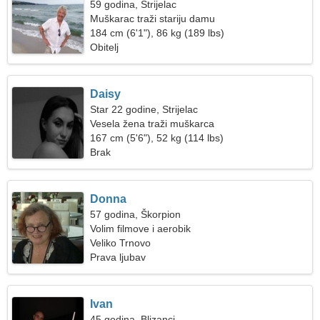
59 godina, Strijelac
Muškarac traži stariju damu
184 cm (6'1"), 86 kg (189 lbs)
Obitelj
Daisy
Star 22 godine, Strijelac
Vesela žena traži muškarca
167 cm (5'6"), 52 kg (114 lbs)
Brak
Donna
57 godina, Škorpion
Volim filmove i aerobik
Veliko Trnovo
Prava ljubav
Ivan
45 godina, Blizanci