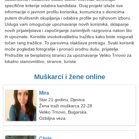
specifične kriterije odabira kandidata. Ovaj projekt izlaže sve
informacije o javnom profilu korisnika, komunicira s dionicima
putem društvenih okupljanja i odabire profile po njihovom izboru.
Usluga vam omogućuje upoznavanje novih korisnika, sklapanje
novih prijateljstava i započinjanje zanimljivih razgovora nakon što
ih upoznate. Koristite visokokvalitetnu tražilicu kako biste osigurali
točan rang tražilice. To parovima olakšava pretragu. Svaki korisnik
može pogledati fotografije i pronaći srodnu dušu, prijatelje.
Pridružite se besplatnoj stranici za upoznavanje Veliko Trnovo za
lokalno stanovništvo, strance, turiste.
Muškarci i žene online
Mira
Star 21 godinu, Djevica
Žena traži muškarca 22-28
Veliko Trnovo, Bugarska
Ozbiljna veza
Chris