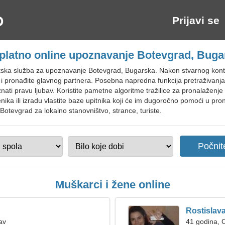
Prijavi se
platno online upoznavanje Botevgrad, Buga
tska služba za upoznavanje Botevgrad, Bugarska. Nakon stvarnog kont
i pronađite glavnog partnera. Posebna napredna funkcija pretraživan
znati pravu ljubav. Koristite pametne algoritme tražilice za pronalaženj
enika ili izradu vlastite baze upitnika koji će im dugoročno pomoći u pro
Botevgrad za lokalno stanovništvo, strance, turiste.
Muškarci i žene online
Rostislav
av
41 godina, 