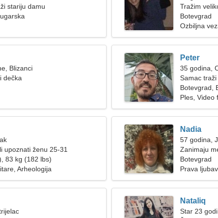
ži stariju damu
Tražim veli
Bugarska
Botevgrad
Ozbiljna ve
Peter
e, Blizanci
35 godina, 
ži dečka
Samac traži
Botevgrad, 
Ples, Video 
Nadia
Rak
57 godina, 
i upoznati ženu 25-31
Zanimaju me 
, 83 kg (182 lbs)
Botevgrad
itare, Arheologija
Prava ljubav
Nataliq
rijelac
Star 23 god