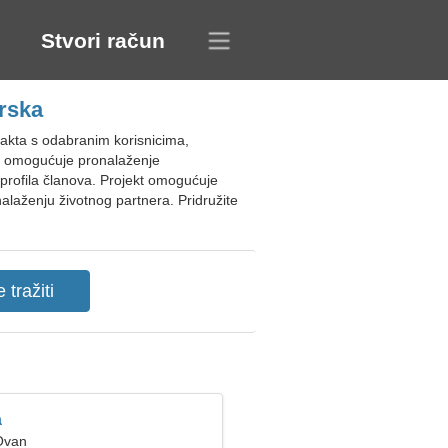
Stvori račun
rska
akta s odabranim korisnicima,
ja omogućuje pronalaženje
e profila članova. Projekt omogućuje
nalaženju životnog partnera. Pridružite
a
Ovan