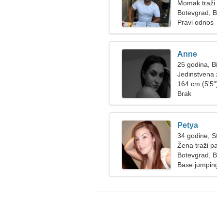
Momak traži 
Botevgrad, 
Pravi odnos
Anne
25 godina, B
Jedinstvena 
164 cm (5'5")
Brak
Petya
34 godine, St
Žena traži p
Botevgrad, 
Base jumping