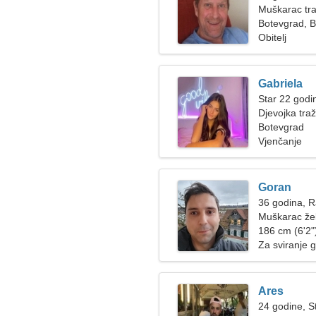
Muškarac tra
Botevgrad, 
Obitelj
Gabriela
Star 22 godin
Djevojka tra
Botevgrad
Vjenčanje
Goran
36 godina, 
Muškarac žel
186 cm (6'2")
Za sviranje g
Ares
24 godine, St