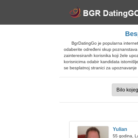
Bes
BgrDatingGo je popularna interne
odaberite određeni skup poznanstava 
zainteresiranih korisnika koji žele upo
korisnicima odabir kandidata istomišlj
se besplatnoj stranici za upoznavanje 
Yulian
55 godina, L