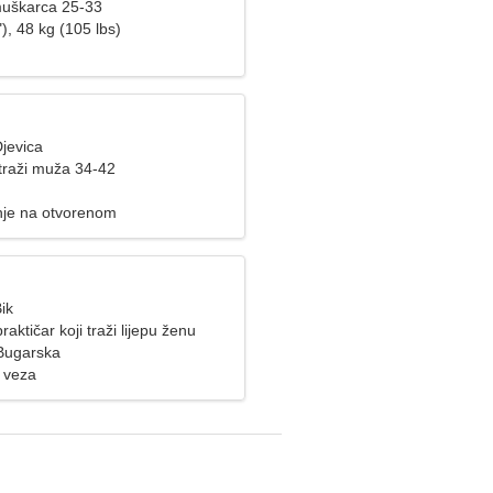
muškarca 25-33
), 48 kg (105 lbs)
jevica
raži muža 34-42
tnje na otvorenom
ik
aktičar koji traži lijepu ženu
Bugarska
 veza