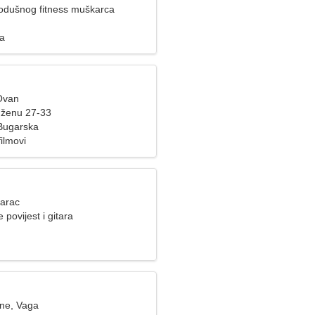
kodušnog fitness muškarca
za
Ovan
 ženu 27-33
Bugarska
filmovi
Jarac
povijest i gitara
ine, Vaga