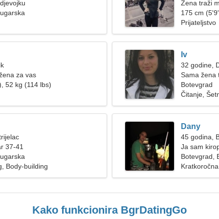
djevojku
Žena traži 
Bugarska
175 cm (5'9"
Prijateljstvo
Iv
ik
32 godine, D
žena za vas
Sama žena t
, 52 kg (114 lbs)
Botevgrad
Čitanje, Še
Dany
rijelac
45 godina, B
ar 37-41
Ja sam kiropr
Bugarska
Botevgrad, 
, Body-building
Kratkoročna
Kako funkcionira BgrDatingGo