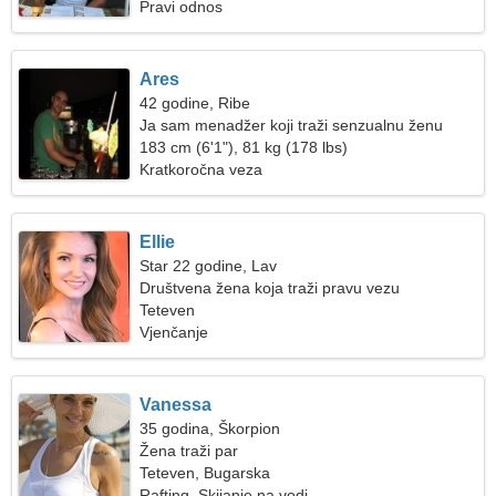
Pravi odnos
Ares
42 godine, Ribe
Ja sam menadžer koji traži senzualnu ženu
183 cm (6'1"), 81 kg (178 lbs)
Kratkoročna veza
Ellie
Star 22 godine, Lav
Društvena žena koja traži pravu vezu
Teteven
Vjenčanje
Vanessa
35 godina, Škorpion
Žena traži par
Teteven, Bugarska
Rafting, Skijanje na vodi