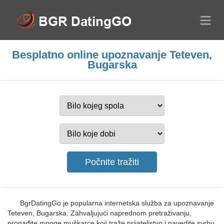
Besplatno online upoznavanje Teteven,
Bugarska
BgrDatingGo je popularna internetska služba za upoznavanje
Teteven, Bugarska. Zahvaljujući naprednom pretraživanju,
pronađite mnoge muškarce koji traže prijateljstvo i navedite svrhu