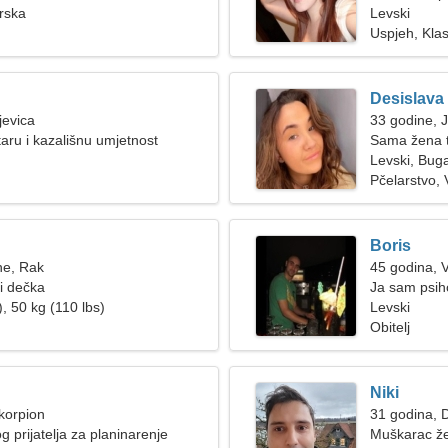
rska
Levski
Uspjeh, Kla
Desislava
jevica
33 godine, 
taru i kazališnu umjetnost
Sama žena 
Levski, Bug
Pčelarstvo, 
Boris
ne, Rak
45 godina, 
ži dečka
Ja sam psiho
, 50 kg (110 lbs)
Levski
Obitelj
Niki
korpion
31 godina, D
 prijatelja za planinarenje
Muškarac že