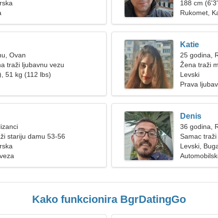
rska
188 cm (6'3"
a
Rukomet, K
Katie
nu, Ovan
25 godina, 
a traži ljubavnu vezu
Žena traži 
, 51 kg (112 lbs)
Levski
Prava ljubav
Denis
izanci
36 godina, 
ži stariju damu 53-56
Samac traži
rska
Levski, Bug
 veza
Automobilsk
Kako funkcionira BgrDatingGo