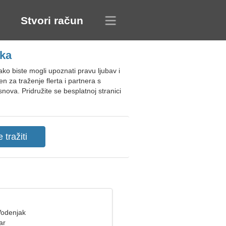
Stvori račun
ska
ko biste mogli upoznati pravu ljubav i
n za traženje flerta i partnera s
va. Pridružite se besplatnoj stranici
Vodenjak
ar