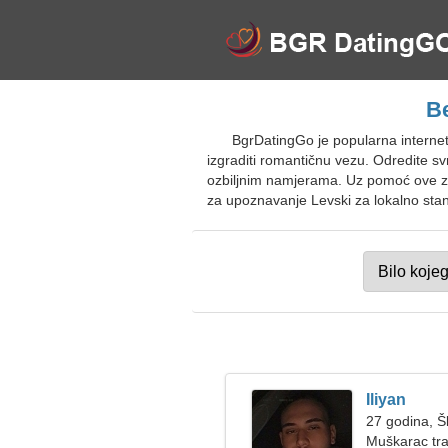
Be
BgrDatingGo je popularna internet
izgraditi romantičnu vezu. Odredite svr
ozbiljnim namjerama. Uz pomoć ove za
za upoznavanje Levski za lokalno stano
Iliyan
27 godina, Š
Muškarac tra