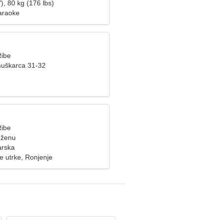
), 80 kg (176 lbs)
araoke
Ribe
muškarca 31-32
Ribe
 ženu
arska
e utrke, Ronjenje