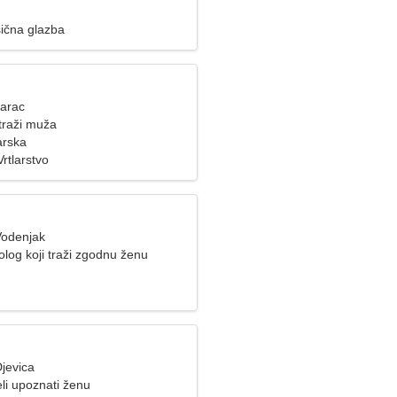
sična glazba
Jarac
traži muža
arska
Vrtlarstvo
Vodenjak
log koji traži zgodnu ženu
jevica
li upoznati ženu