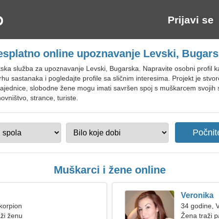
Prijavi se
splatno online upoznavanje Levski, Bugar
ska služba za upoznavanje Levski, Bugarska. Napravite osobni profil ka
hu sastanaka i pogledajte profile sa sličnim interesima. Projekt je stvore
jednice, slobodne žene mogu imati savršen spoj s muškarcem svojih sno
vništvo, strance, turiste.
Muškarci i žene online
Veronika
korpion
34 godine, 
ži ženu
Žena traži p