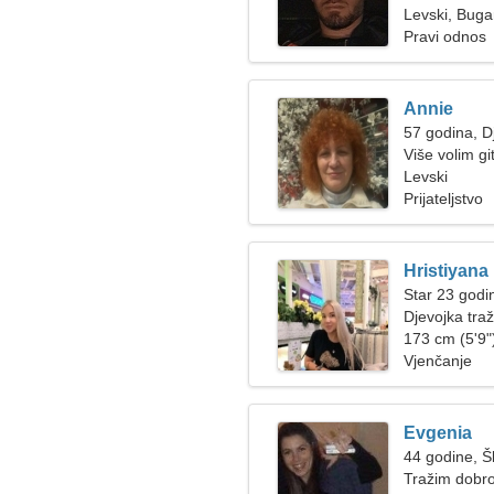
Levski, Buga
Pravi odnos
Annie
57 godina, D
Više volim gi
Levski
Prijateljstvo
Hristiyana
Star 23 godi
Djevojka tra
173 cm (5'9")
Vjenčanje
Evgenia
44 godine, Š
Tražim dobrog