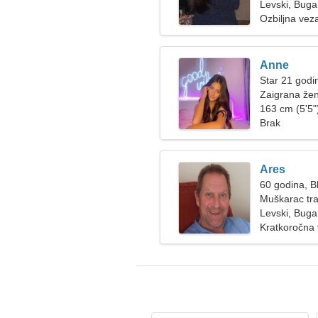
Levski, Buga
Ozbiljna vez
Anne
Star 21 godi
Zaigrana žen
163 cm (5'5")
Brak
Ares
60 godina, Bl
Muškarac tra
Levski, Buga
Kratkoročna